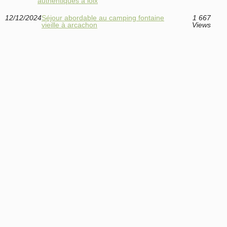
authentiques à loix
12/12/2024
Séjour abordable au camping fontaine
1 667
vieille à arcachon
Views