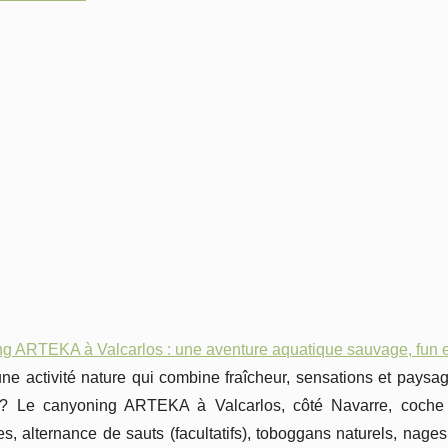
g ARTEKA à Valcarlos : une aventure aquatique sauvage, fun e
une activité nature qui combine fraîcheur, sensations et pays
 ? Le canyoning ARTEKA à Valcarlos, côté Navarre, coche 
s, alternance de sauts (facultatifs), toboggans naturels, nage