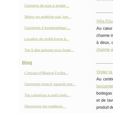
Camping de luxe à anglet:...
Séjour en ardèche sud: top...
Villa Eli
Campings à fontainebleau:...
Au cœur d
charme in
Location de mobil-home à...
à deux, o
charme a
Top 5 des astuces pour louer...
Blog
Visiter l
L'impact d'Alliance Forêts...
Au centr
Comment Imop.fr garantit une...
lanzarote
bodegas d
Top campings à saint malo...
et de lav
Découvrez les meilleurs...
produit d