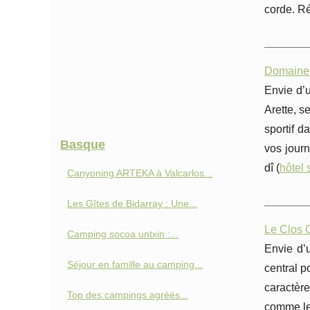
corde. Ré
Domaine 
Envie d’u
Arette, s
sportif d
Basque
vos jour
dî (
hôtel 
Canyoning ARTEKA à Valcarlos...
Les Gîtes de Bidarray : Une...
Le Clos O
Camping socoa untxin :...
Envie d’
Séjour en famille au camping...
central p
caractère
Top des campings agréés...
comme le 