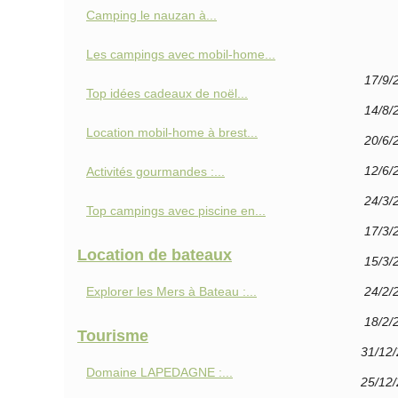
Camping le nauzan à...
Les campings avec mobil-home...
17/9/
Top idées cadeaux de noël...
14/8/
Location mobil-home à brest...
20/6/
12/6/
Activités gourmandes :...
24/3/
Top campings avec piscine en...
17/3/
Location de bateaux
15/3/
Explorer les Mers à Bateau :...
24/2/
18/2/
Tourisme
31/12
Domaine LAPEDAGNE :...
25/12