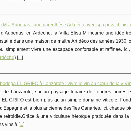
sa M à Aubenas : une parenthèse Art déco avec spa privatif, pisci
’Aubenas, en Ardèche, la Villa Elisa M incarne une idée très 
stallé dans une maison de maître Art déco des années 1930, où
u simplement vivre une escapade confortable et raffinée. Ici,
rdèche
) [
...
]
a bodega EL GRIFO à Lanzarote : vivre le vin au cœur de la « Vi
e de Lanzarote, sur un paysage lunaire de cendres noires e
EL GRIFO est bien plus qu'un simple domaine viticole. Fondé
'Espagne et la plus ancienne des îles Canaries. Ici, chaque pie
e refroidie.Grâce à une viticulture héroïque pratiquée dans l
es vins à [
...
]