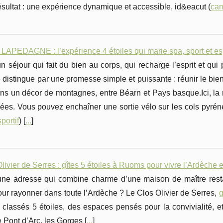
sultat : une expérience dynamique et accessible, id&eacut (
can
LAPEDAGNE : l’expérience 4 étoiles qui marie spa, sport et es
n séjour qui fait du bien au corps, qui recharge l’esprit et q
e distingue par une promesse simple et puissante : réunir le bien-
ans un décor de montagnes, entre Béarn et Pays basque.Ici, la n
nées. Vous pouvez enchaîner une sortie vélo sur les cols pyré
sportif
) [
...
]
livier de Serres : gîtes 5 étoiles à Ruoms pour vivre l’Ardèche e
une adresse qui combine charme d’une maison de maître rest
our rayonner dans toute l’Ardèche ? Le Clos Olivier de Serres,
g
 classés 5 étoiles, des espaces pensés pour la convivialité, e
Pont d’Arc, les Gorges [
...
]