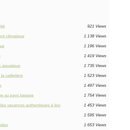
ité
921 Views
ent climatique
1 138 Views
que
1 196 Views
x
1 419 Views
c aquatique
1 735 Views
a cailletière
1 523 Views
e
1 497 Views
me au pays basque
1 754 Views
ur des vacances authentiques à loix
1 453 Views
1 595 Views
andes
1 653 Views