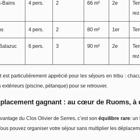
s‑Bains
4 pers.
2
66 m²
2e
Ter
rez
ns
4 pers.
2
80 m²
1er
Ter
Balazuc
6 pers.
3
90 m²
2e
Ter
rez
 est particulièrement apprécié pour les séjours en tribu : chacu
xtérieurs (piscine, pétanque) pour se retrouver.
placement gagnant : au cœur de Ruoms, à d
vantage du Clos Olivier de Serres, c’est son
équilibre rare
: un
Vous pouvez organiser votre séjour sans multiplier les déplacem