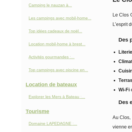
Camping le nauzan à...
Le Clos 
Les campings avec mobil-home...
L’esprit 
Top idées cadeaux de noël...
Des p
Location mobil-home à brest...
Liter
Activités gourmandes :...
Climat
Top campings avec piscine en...
Cuisi
Terras
Location de bateaux
Wi‑Fi
Explorer les Mers à Bateau :...
Des e
Tourisme
Au Clos, 
Domaine LAPEDAGNE :...
vienne en