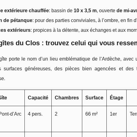
e extérieure chauffée
: bassin de
10 x 3,5 m
, ouverte
de mi-avr
in de pétanque
: pour des parties conviviales, à l’ombre, en fin 
es extérieurs
: propices à la détente, aux échanges et aux mo
gîtes du Clos : trouvez celui qui vous resse
îte porte le nom d’un lieu emblématique de l’Ardèche, avec
 surfaces généreuses, des pièces bien agencées et des te
se.
îte
Capacité
Chambres
Surface
Étage
Pont‑d’Arc
4 pers.
2
66 m²
1er
Ter