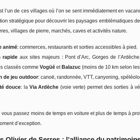
 l’un de ces villages où l’on se sent immédiatement en vacanc
tion stratégique pour découvrir les paysages emblématiques de
ières, villages de pierre, marchés, caves et activités nature.
ge animé
: commerces, restaurants et sorties accessibles à pied.
 rapide
aux sites majeurs : Pont d’Arc, Gorges de l’Ardèche, 
ges classés comme
Vogüé
et
Balazuc
(moins de 10 km selon les i
n de jeu outdoor
: canoë, randonnée, VTT, canyoning, spéléolo
ité douce
: la
Via Ardèche
(voie verte) permet des sorties à vé
: vous passez moins de temps en voiture et plus de temps à profi
moment d’exception.
s Olivier de Serres : l’alliance du patrimoi