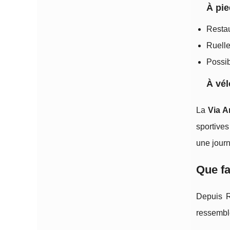
À pie
Restau
Ruelle
Possib
À vél
La
Via A
sportives
une jour
Que fa
Depuis R
ressembl