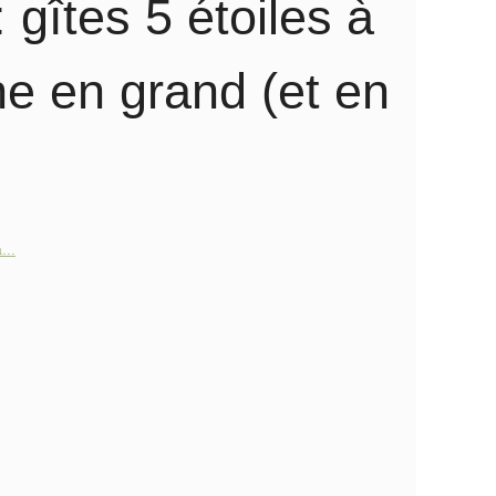
 gîtes 5 étoiles à
e en grand (et en
...