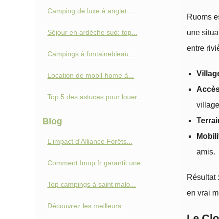
Camping de luxe à anglet:...
Ruoms est
Séjour en ardèche sud: top...
une situa
entre riv
Campings à fontainebleau:...
Villa
Location de mobil-home à...
Accès
Top 5 des astuces pour louer...
villa
Blog
Terrai
Mobil
L'impact d'Alliance Forêts...
amis.
Comment Imop.fr garantit une...
Résultat 
Top campings à saint malo...
en vrai 
Découvrez les meilleurs...
Le Clo