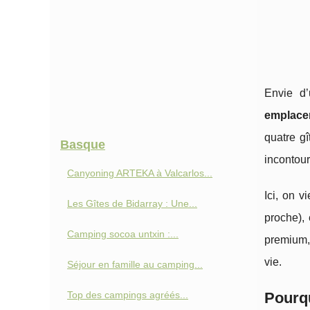
Envie d
emplace
quatre g
Basque
incontou
Canyoning ARTEKA à Valcarlos...
Ici, on v
Les Gîtes de Bidarray : Une...
proche), 
Camping socoa untxin :...
premium,
vie.
Séjour en famille au camping...
Top des campings agréés...
Pourq