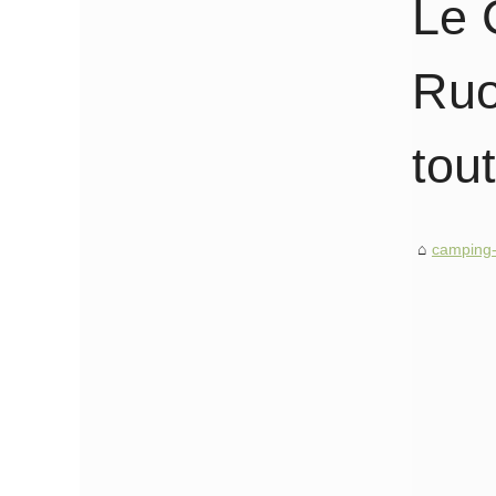
Le 
Ruo
tou
camping-