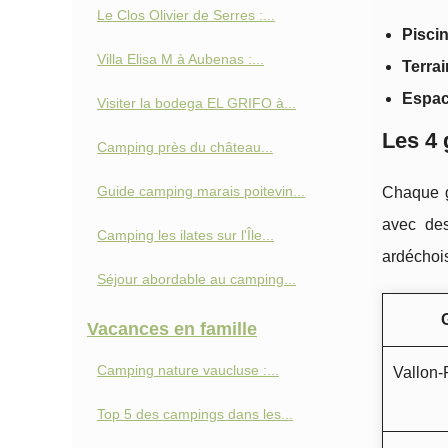
Le Clos Olivier de Serres :...
Piscin
Villa Elisa M à Aubenas :...
Terra
Espac
Visiter la bodega EL GRIFO à...
Les 4 
Camping près du château...
Guide camping marais poitevin...
Chaque g
avec des
Camping les ilates sur l'Île...
ardéchoi
Séjour abordable au camping...
G
Vacances en famille
Camping nature vaucluse :...
Vallon‑
Top 5 des campings dans les...