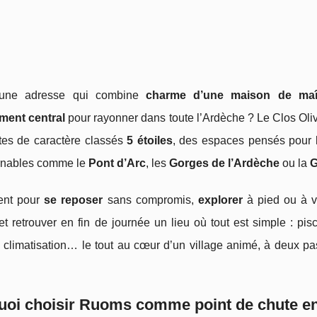
’une adresse qui combine
charme d’une maison de maît
ment central
pour rayonner dans toute l’Ardèche ? Le Clos Oliv
îtes de caractère classés
5 étoiles
, des espaces pensés pour la
rnables comme le
Pont d’Arc
, les
Gorges de l’Ardèche
ou la
G
ient pour
se reposer
sans compromis,
explorer
à pied ou à vé
et retrouver en fin de journée un lieu où tout est simple : pisci
 climatisation… le tout au cœur d’un village animé, à deux pa
uoi choisir Ruoms comme point de chute e